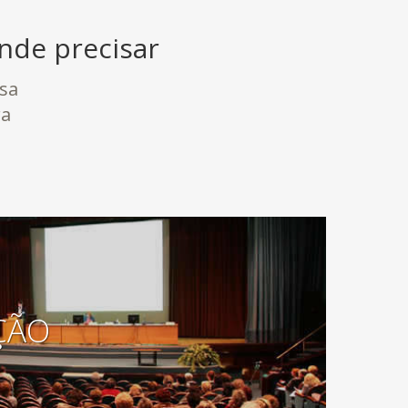
nde precisar
sa
ra
ÇÃO