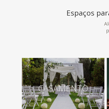
Espaços par
A
p
CASAMENTO