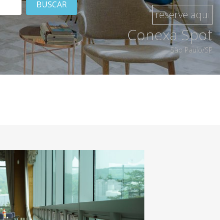
BUSCAR
reserve aqui
Conexa Spot
São Paulo/SP