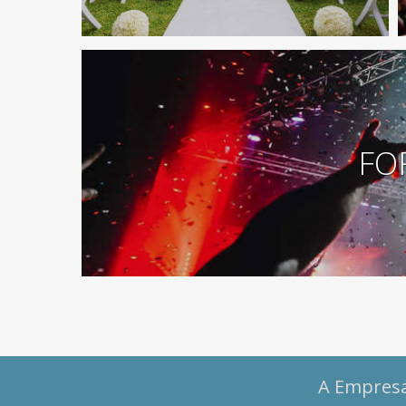
FO
A Empres