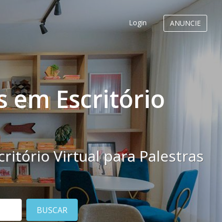
Login
ANUNCIE
s em Escritório
itório Virtual para Palestras
BUSCAR