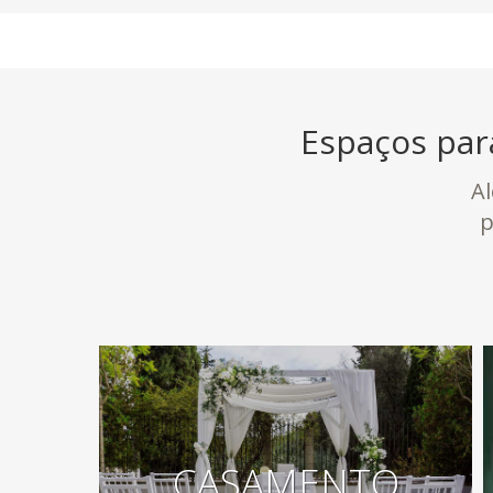
Espaços par
A
p
CASAMENTO