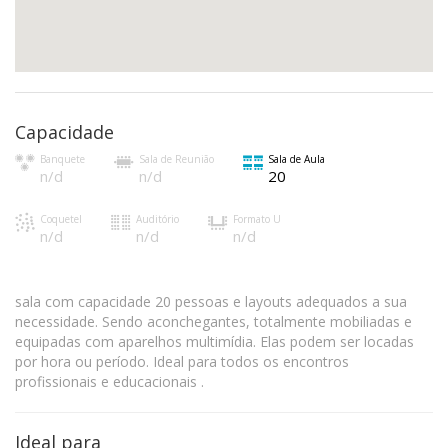
Capacidade
Banquete
Sala de Reunião
Sala de Aula
n/d
n/d
20
Coquetel
Auditório
Formato U
n/d
n/d
n/d
sala com capacidade 20 pessoas e layouts adequados a sua
necessidade. Sendo aconchegantes, totalmente mobiliadas e
equipadas com aparelhos multimídia. Elas podem ser locadas
por hora ou período. Ideal para todos os encontros
profissionais e educacionais .
Ideal para