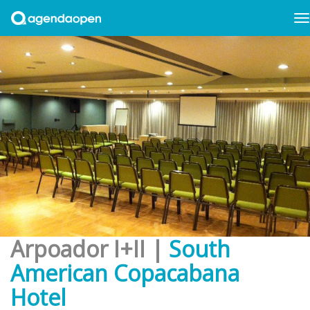
Arpoador I+II |
South
American Copacabana
Hotel