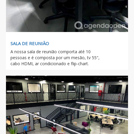
SALA DE REUNIÃO
A nossa sala de reunião comporta até 10
pessoas e é composta por um mesão, tv 55",
cabo HDMI, ar condicionado e flip-chart.
Previous
Next