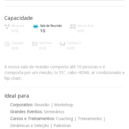
Capacidade
Banquete
Sala de Reunião
Sala de Aula
n/d
10
n/d
Coquetel
Auditório
Formato U
n/d
n/d
n/d
A nossa sala de reunião comporta até 10 pessoas e é
composta por um mesão, tv 55", cabo HDMI, ar condicionado e
flip-chart.
Ideal para
Corporativo:
Reunião | Workshop
Grandes Eventos:
Seminários
Cursos e Treinamentos:
Coaching | Treinamento |
Dinâmicas e Seleção | Palestras