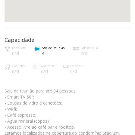
Capacidade
Banquete
Sala de Reunião
Sala de Aula
n/d
4
n/d
Coquetel
Auditório
Formato U
n/d
n/d
n/d
Sala de reunião para até 04 pessoas.
- Smart TV 50";
- Lousas de vidro e canetões;
- Wi-fi;
- Café espresso;
- Água mineral (copos);
- Acesso livre ao café bar e rooftop.
Estamos localizados na cobertura do condomínio Stadium,