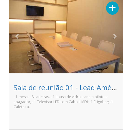
Previous
Next
+
Sala de reunião 01 - Lead Américas Business
- 1 mesa; - 8 cadeiras. - 1 Lousa de vidro, caneta piloto e
apagador; - 1 Televisor LED com Cabo HMDI; -1 Frigobar; -1
Cafeteira…