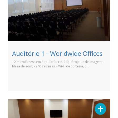
Auditório 1 - Worldwide Offices
- 2 microfones sem fio; - Telão retrátil; - Projetor de imagem; -
Mesa de som; - 240 cadeiras; - Wi-Fi de cortesia, o…
+