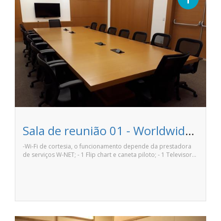
Sala de reunião 01 - Worldwide Offices
-Wi-Fi de cortesia, o funcionamento depende da prestadora
de serviços W-NET; - 1 Flip chart e caneta piloto; - 1 Televisor…