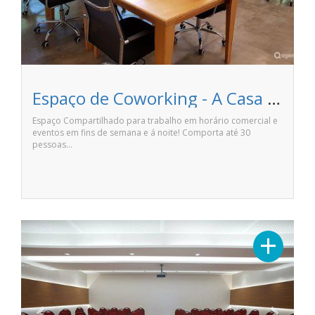
Espaço de Coworking - A Casa Coworking
Espaço Compartilhado para trabalho em horário comercial e
eventos em fins de semana e á noite! Comporta até 30
pessoas…
Previous
Next
+