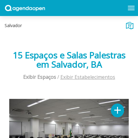
15 Espaços e Salas Palestras
em Salvador, BA
Exibir Espaços
/
Exibir Estabelecimentos
Previous
Next
+