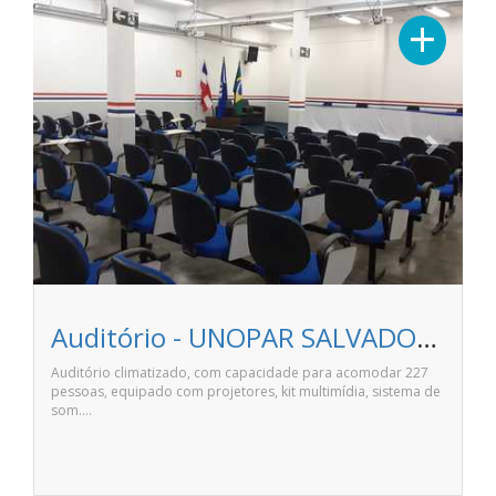
Previous
Next
+
Auditório - UNOPAR SALVADOR IGUATEMI
Auditório climatizado, com capacidade para acomodar 227
pessoas, equipado com projetores, kit multimídia, sistema de
som.…