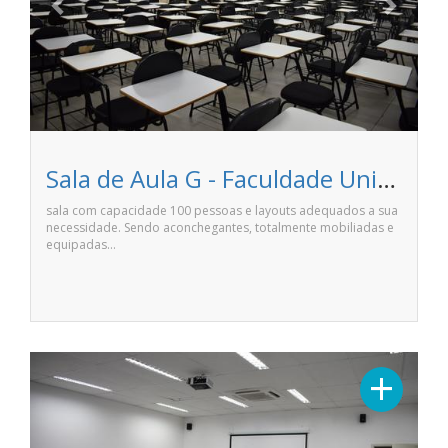
Sala de Aula G - Faculdade Unime Anhanguera de Salvador
sala com capacidade 100 pessoas e layouts adequados a sua
necessidade. Sendo aconchegantes, totalmente mobiliadas e
equipadas…
Previous
Next
+