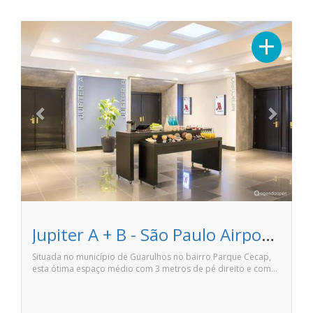
Previous
Next
+
Jupiter A + B - São Paulo Airport Marriott Hotel
Situada no município de Guarulhos no bairro Parque Cecap,
esta ótima espaço médio com 3 metros de pé direito e com…