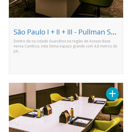
São Paulo I + II + III - Pullman São Paulo Guarulhos Airport
Dentro de na cidade Guarulhos na região de Acesso Base
Aerea Cumbica, esta ótima espaço grande com 4,8 metros de
pé…
Previous
Next
+