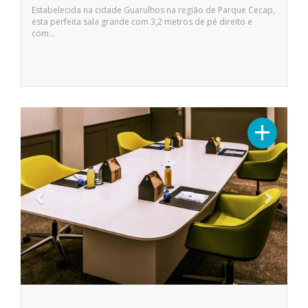
Estabelecida na cidade Guarulhos na região de Parque Cecap,
esta perfeita sala grande com 3,2 metros de pé direito e
com…
Previous
Next
+