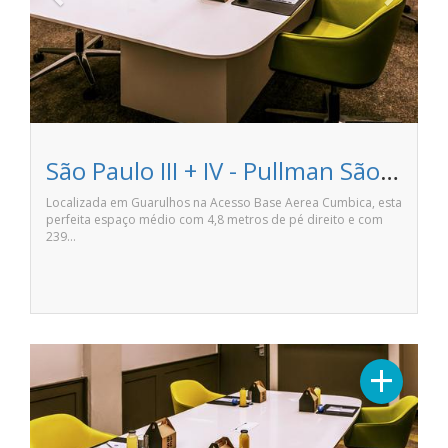
São Paulo III + IV - Pullman São Paulo Guarulhos Airport
Localizada em Guarulhos na Acesso Base Aerea Cumbica, esta
perfeita espaço médio com 4,8 metros de pé direito e com
239…
Previous
Next
+