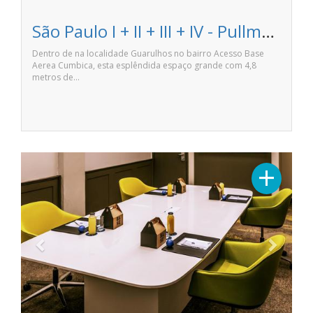
São Paulo I + II + III + IV - Pullman São Paulo Guarulhos Airport
Dentro de na localidade Guarulhos no bairro Acesso Base
Aerea Cumbica, esta esplêndida espaço grande com 4,8
metros de…
Previous
Next
+