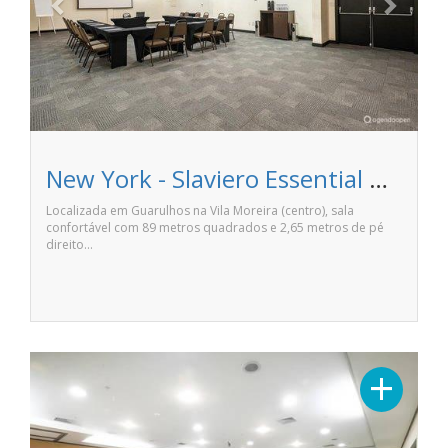
New York - Slaviero Essential Guarulhos
Localizada em Guarulhos na Vila Moreira (centro), sala
confortável com 89 metros quadrados e 2,65 metros de pé
direito…
Previous
Next
+