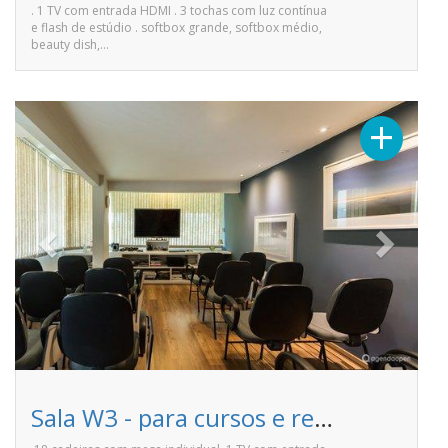
. 1 TV com entrada HDMI . 3 tochas com luz contínua
e flash de estúdio . softbox grande, softbox médio,
beauty dish,…
Previous
Next
+
Sala W3 - para cursos e reuniões - Espaço f508