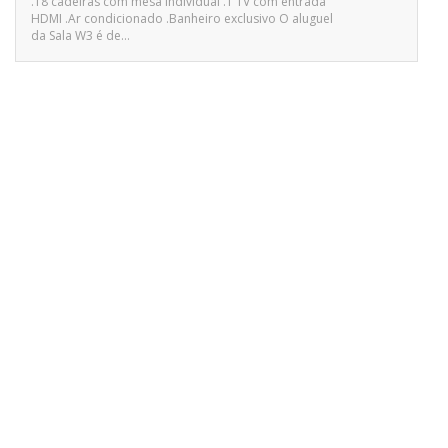
.18 cadeiras com mesa individual .1 TV com entrada
HDMI .Ar condicionado .Banheiro exclusivo O aluguel
da Sala W3 é de…