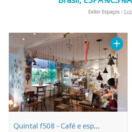
Exibir Espaços
/
Exi
Previous
Next
+
Quintal f508 - Café e espaço de convivência - Espaço f508