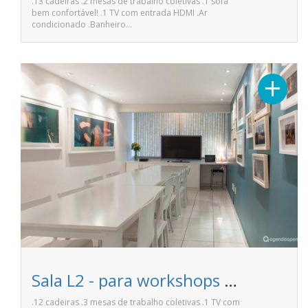
.13 cadeiras .2 mesas de trabalho coletivas .1 sofá
bem confortável! .1 TV com entrada HDMI .Ar
condicionado .Banheiro…
+
Sala L2 - para workshops e reuniões - Espaço f508
.12 cadeiras .3 mesas de trabalho coletivas .1 TV com