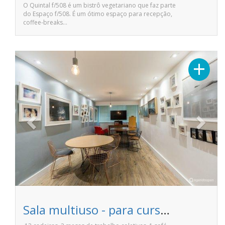
O Quintal f/508 é um bistrô vegetariano que faz parte
do Espaço f/508. É um ótimo espaço para recepção,
coffee-breaks…
Previous
Next
+
Sala multiuso - para cursos workshops reuniões e eventos - Espaço f508