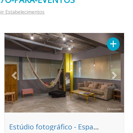
bir Estabelecimentos
Previous
Next
+
Estúdio fotográfico - Espaço f508